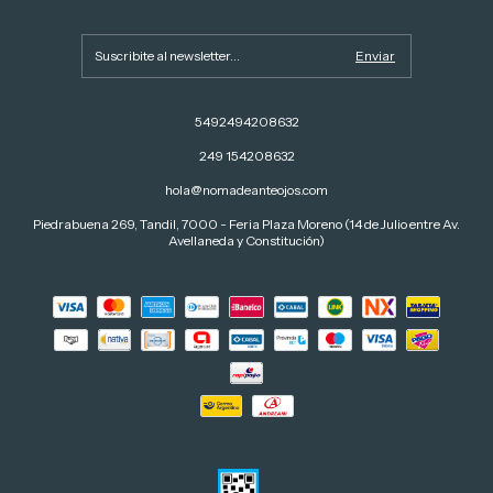
5492494208632
249 154208632
hola@nomadeanteojos.com
Piedrabuena 269, Tandil, 7000 - Feria Plaza Moreno (14 de Julio entre Av.
Avellaneda y Constitución)