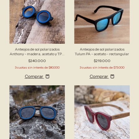
Anteojos de sol polarizados
Anteojos de sol polarizados
Anthony - madera, acetato y TPU
Tulum PA - acetato - rectangular
- redondo mediano
$240.000
$219.000
3
cuotas sin interés de
$80.000
3
cuotas sin interés de
$73.000
Comprar
Comprar