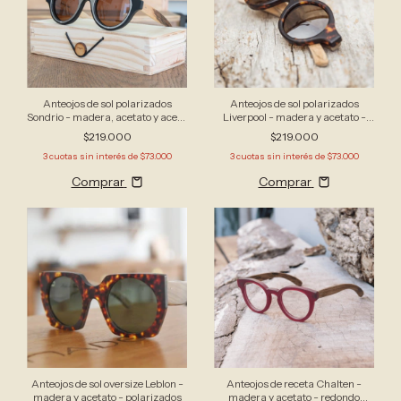
Anteojos de sol polarizados
Anteojos de sol polarizados
Sondrio - madera, acetato y acero
Liverpool - madera y acetato -
- redondo mediano
redondo pequeño
$219.000
$219.000
3
cuotas sin interés de
$73.000
3
cuotas sin interés de
$73.000
Comprar
Comprar
Anteojos de sol oversize Leblon -
Anteojos de receta Chalten -
madera y acetato - polarizados
madera y acetato - redondo