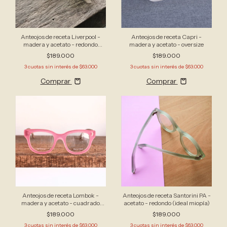
Anteojos de receta Liverpool -
Anteojos de receta Capri -
madera y acetato - redondo
madera y acetato - oversize
pequeño (ideal miopía)
$189.000
$189.000
3
cuotas sin interés de
$63.000
3
cuotas sin interés de
$63.000
Comprar
Comprar
Anteojos de receta Lombok -
Anteojos de receta Santorini PA -
madera y acetato - cuadrado
acetato - redondo (ideal miopía)
mediano
$189.000
$189.000
3
cuotas sin interés de
$63.000
3
cuotas sin interés de
$63.000