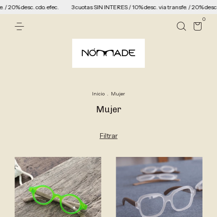
sc. cdo. efec.
3 cuotas SIN INTERES / 10% desc. via transfe. / 20% desc. cdo. efec.
0
Inicio
.
Mujer
Mujer
Filtrar