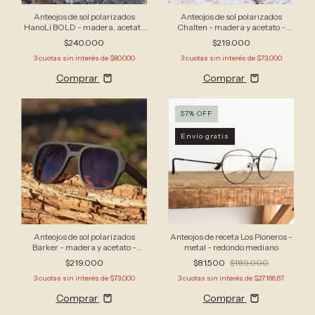
Anteojos de sol polarizados
Anteojos de sol polarizados
HanoLi BOLD - madera, acetato
Chalten - madera y acetato -
y TPU - aviador grande
redondo
$240.000
$219.000
3
cuotas sin interés de
$80.000
3
cuotas sin interés de
$73.000
Comprar
Comprar
57
%
OFF
Envío gratis
Anteojos de sol polarizados
Anteojos de receta Los Pioneros -
Barker - madera y acetato -
metal - redondo mediano
aviador cuadrado
$219.000
$81.500
$189.000
3
cuotas sin interés de
$73.000
3
cuotas sin interés de
$27.166,67
Comprar
Comprar