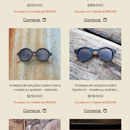
(ideal miopía)
$219.000
$189.000
3
cuotas sin interés de
$73.000
3
cuotas sin interés de
$63.000
Comprar
Comprar
Anteojos de sol polarizados Viena
Anteojos de sol polarizados
- madera y acetato - redondo
Santorini - madera y acetato -
grande
redondo
$219.000
$219.000
3
cuotas sin interés de
$73.000
3
cuotas sin interés de
$73.000
Comprar
Comprar