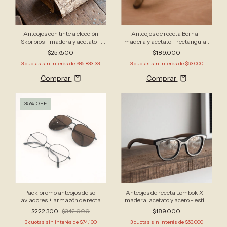
Anteojos con tinte a elección
Anteojos de receta Berna -
Skorpios - madera y acetato -
madera y acetato - rectangular
apto receta
(ideal miopía)
$257.500
$189.000
3
cuotas sin interés de
$85.833,33
3
cuotas sin interés de
$63.000
Comprar
Comprar
35
%
OFF
Pack promo anteojos de sol
Anteojos de receta Lombok X -
aviadores + armazón de recta
madera, acetato y acero - estilo
redondeado - metal Verde
industrial
$222.300
$342.000
$189.000
3
cuotas sin interés de
$74.100
3
cuotas sin interés de
$63.000