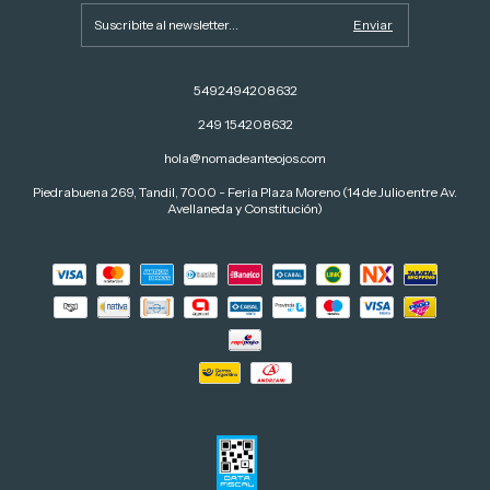
5492494208632
249 154208632
hola@nomadeanteojos.com
Piedrabuena 269, Tandil, 7000 - Feria Plaza Moreno (14 de Julio entre Av.
Avellaneda y Constitución)