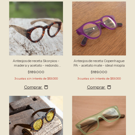
Anteojos de receta Skorpios -
Anteojos de receta Copenhague
madera y acetato - redondo
PA - acetato mate - ideal miopía
oversize
$189.000
$189.000
3
cuotas sin interés de
$63.000
3
cuotas sin interés de
$63.000
Comprar
Comprar