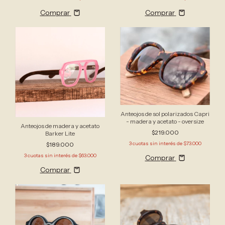
Comprar
Comprar
Anteojos de sol polarizados Capri
- madera y acetato - oversize
Anteojos de madera y acetato
$219.000
Barker Lite
3
cuotas sin interés de
$73.000
$189.000
3
cuotas sin interés de
$63.000
Comprar
Comprar